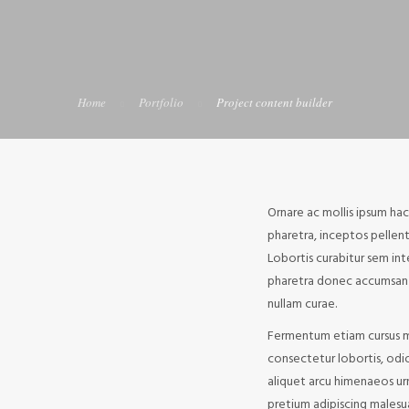
Home
Portfolio
Project content builder
Ornare ac mollis ipsum ha
pharetra, inceptos pellent
Lobortis curabitur sem int
pharetra donec accumsan 
nullam curae.
Fermentum etiam cursus mau
consectetur lobortis, odi
aliquet arcu himenaeos ur
pretium adipiscing malesu