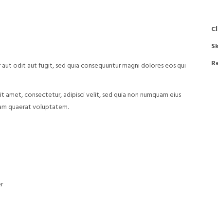
Cl
Sk
R
aut odit aut fugit, sed quia consequuntur magni dolores eos qui
t amet, consectetur, adipisci velit, sed quia non numquam eius
uam quaerat voluptatem.
r