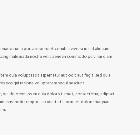
enaeos urna porta imperdiet conubia viverra id nisl aliquam
scing malesuada nostra velit aenean commodo pulvinar diam
m quia voluptas sit aspernatur aut odit aut fugit, sed quia
s eos qui ratione voluptatem sequi nesciunt.
 qui dolorem ipsum quia dolor sit amet, consectetur, adipisci
uam eius modi tempora incidunt ut labore et dolore magnam
em.