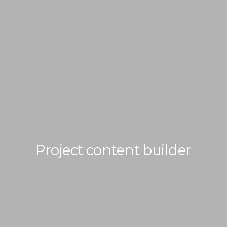
HOME
ABOUT
L
Project content builder