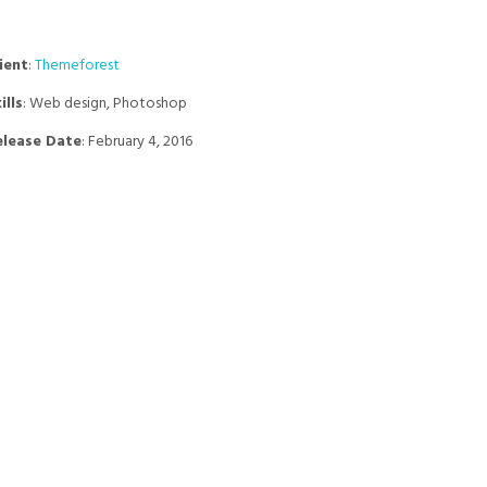
ient
:
Themeforest
ills
: Web design, Photoshop
elease Date
: February 4, 2016