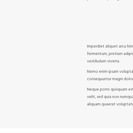
Imperdiet aliquet arcu him
fermentum, pretium adipi
vestibulum viverra.
Nemo enim ipsam voluptate
consequuntur magni dolore
Neque porro quisquam est,
velit, sed quia non numq
aliquam quaerat voluptat