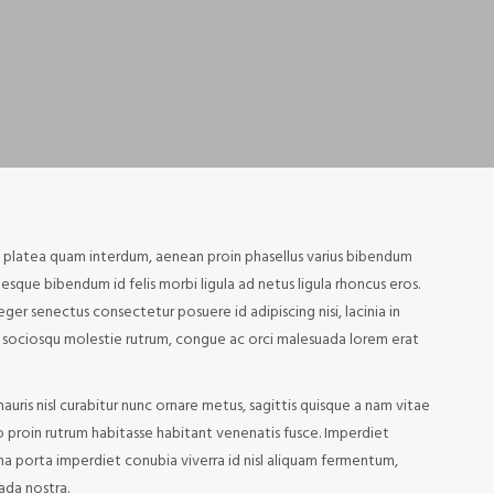
c platea quam interdum, aenean proin phasellus varius bibendum
esque bibendum id felis morbi ligula ad netus ligula rhoncus eros.
eger senectus consectetur posuere id adipiscing nisi, lacinia in
sociosqu molestie rutrum, congue ac orci malesuada lorem erat
ris nisl curabitur nunc ornare metus, sagittis quisque a nam vitae
o proin rutrum habitasse habitant venenatis fusce. Imperdiet
na porta imperdiet conubia viverra id nisl aliquam fermentum,
ada nostra.